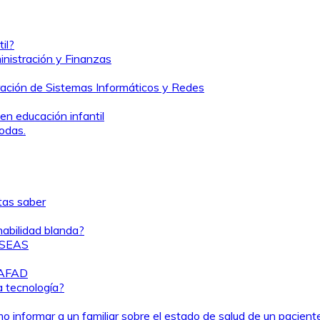
il?
nistración y Finanzas
ración de Sistemas Informáticos y Redes
en educación infantil
odas.
itas saber
habilidad blanda?
 TSEAS
TAFAD
a tecnología?
 informar a un familiar sobre el estado de salud de un pacient