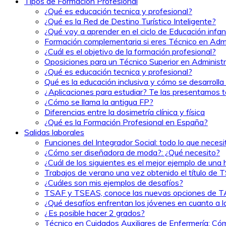
Tipos de Formación Profesional
¿Qué es educación tecnica y profesional?
¿Qué es la Red de Destino Turístico Inteligente?
¿Qué voy a aprender en el ciclo de Educación infant
Formación complementaria si eres Técnico en Admi
¿Cuál es el objetivo de la formación profesional?
Oposiciones para un Técnico Superior en Administ
¿Qué es educación tecnica y profesional?
Qué es la educación inclusiva y cómo se desarrolla 
¿Aplicaciones para estudiar? Te las presentamos t
¿Cómo se llama la antigua FP?
Diferencias entre la dosimetría clínica y física
¿Qué es la Formación Profesional en España?
Salidas laborales
Funciones del Integrador Social: todo lo que neces
¿Cómo ser diseñadora de moda?: ¿Qué necesito?
¿Cuál de los siguientes es el mejor ejemplo de una 
Trabajos de verano una vez obtenido el título de
¿Cuáles son mis ejemplos de desafíos?
TSAF y TSEAS, conoce las nuevas opciones de 
¿Qué desafíos enfrentan los jóvenes en cuanto a l
¿Es posible hacer 2 grados?
Técnico en Cuidados Auxiliares de Enfermería: Cómo