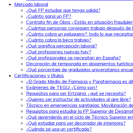
Mercado laboral
¿Qué FP estudiar que tenga salida?
¿Cuánto gana un FP?
Contrato fin de Obra: ¿Estás en situación fraudule
¿Cuántas personas consiguen trabajo después de l
¿Cuánto cobra un peluquero?: todo lo que necesita
¿Cuánto cobra la beca trabajo?
¿Qué significa percepción laboral?
¿Qué profesiones nuevas hay?
¿Qué profesionales se necesitan en España?
Decoración de temporada en alojamientos turísticos
¿Qué porcentaje de graduados universitarios encu
Certificaciones y títulos
¿El Grado Medio de Farmacia y Parafarmacia es difí
Exámenes de TEGU: ¿Cómo son?
Requisitos para ser Ertzaina: ¿qué se necesita?
¿Quieres ser instructor de actividades al aire libre?
Técnico en emergencias sanitarias: Movilización d
Requisitos para estudiar la FP Superior de Desarr
¿Qué aprenderás en el ciclo de Técnico Superior e
¿Qué estudiar para ser decorador de interiores?
¿Cuándo se usa un certificado?