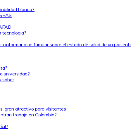
habilidad blanda?
 TSEAS
TAFAD
a tecnología?
 informar a un familiar sobre el estado de salud de un pacient
nta?
a universidad?
s saber
: gran atractivo para visitantes
entran trabajo en Colombia?
cil?