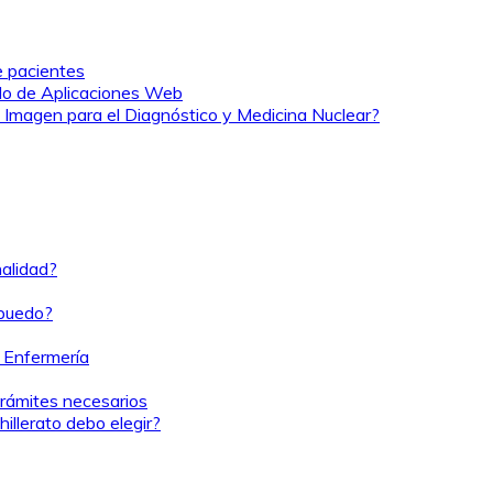
e pacientes
ollo de Aplicaciones Web
n Imagen para el Diagnóstico y Medicina Nuclear?
nalidad?
¿puedo?
r Enfermería
rámites necesarios
illerato debo elegir?