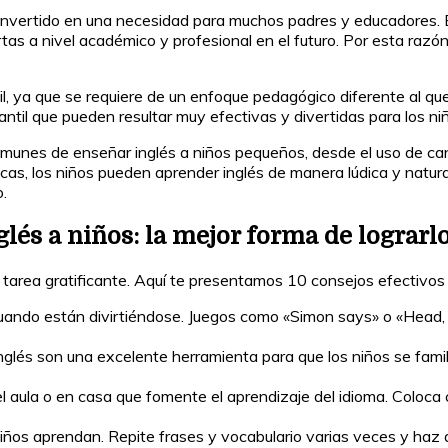
convertido en una necesidad para muchos padres y educadores. E
 a nivel académico y profesional en el futuro. Por esta razón, 
, ya que se requiere de un enfoque pedagógico diferente al que 
antil que pueden resultar muy efectivas y divertidas para los ni
munes de enseñar inglés a niños pequeños, desde el uso de canc
, los niños pueden aprender inglés de manera lúdica y natural, 
.
lés a niños: la mejor forma de lograrl
 tarea gratificante. Aquí te presentamos 10 consejos efectivos 
ando están divirtiéndose. Juegos como «Simon says» o «Head,
nglés son una excelente herramienta para que los niños se famil
aula o en casa que fomente el aprendizaje del idioma. Coloca ca
iños aprendan. Repite frases y vocabulario varias veces y haz q