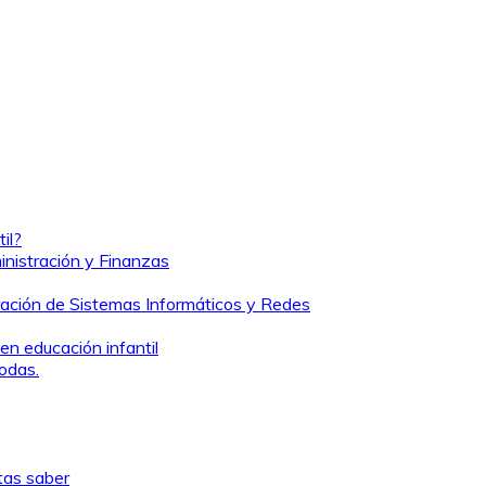
il?
nistración y Finanzas
ración de Sistemas Informáticos y Redes
en educación infantil
odas.
itas saber