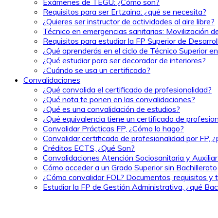
Exámenes de TEGU: ¿Cómo son?
Requisitos para ser Ertzaina: ¿qué se necesita?
¿Quieres ser instructor de actividades al aire libre?
Técnico en emergencias sanitarias: Movilización d
Requisitos para estudiar la FP Superior de Desarr
¿Qué aprenderás en el ciclo de Técnico Superior e
¿Qué estudiar para ser decorador de interiores?
¿Cuándo se usa un certificado?
Convalidaciones
¿Qué convalida el certificado de profesionalidad?
¿Qué nota te ponen en las convalidaciones?
¿Qué es una convalidación de estudios?
¿Qué equivalencia tiene un certificado de profesio
Convalidar Prácticas FP, ¿Cómo lo hago?
Convalidar certificado de profesionalidad por FP, 
Créditos ECTS, ¿Qué Son?
Convalidaciones Atención Sociosanitaria y Auxilia
Cómo acceder a un Grado Superior sin Bachillerato
¿Cómo convalidar FOL? Documentos, requisitos y t
Estudiar la FP de Gestión Administrativa, ¿qué Bach