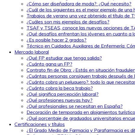
¿Cómo ser diseñadora de moda?: ¿Qué necesito?
¿Cuál de los siguientes es el mejor ejemplo de una 
Trabajos de verano una vez obtenido el título de
¿Cuáles son mis ejemplos de desafíos?
TSAF y TSEAS, conoce las nuevas opciones de 
¿Qué desafíos enfrentan los jóvenes en cuanto a l
¿Es posible hacer 2 grados?
Técnico en Cuidados Auxiliares de Enfermería: Cómo
Mercado laboral
¿Qué FP estudiar que tenga salida?
¿Cuánto gana un FP?
Contrato fin de Obra: ¿Estás en situación fraudule
¿Cuántas personas consiguen trabajo después de l
¿Cuánto cobra un peluquero?: todo lo que necesita
¿Cuánto cobra la beca trabajo?
¿Qué significa percepción laboral?
¿Qué profesiones nuevas hay?
¿Qué profesionales se necesitan en España?
Decoración de temporada en alojamientos turísticos
¿Qué porcentaje de graduados universitarios encu
Certificaciones y títulos
¿El Grado Medio de Farmacia y Parafarmacia es difí